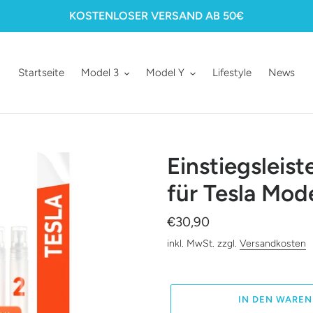
KOSTENLOSER VERSAND AB 50€
Startseite
Model 3
Model Y
Lifestyle
News
Einstiegsleist
für Tesla Mod
Normaler
€30,90
Preis
inkl. MwSt. zzgl.
Versandkosten
IN DEN WAREN