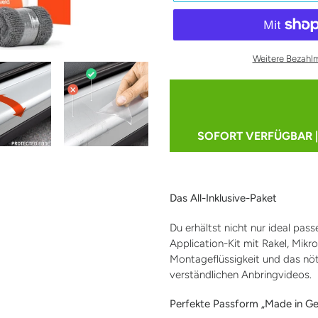
Weitere Bezahl
SOFORT VERFÜGBAR | V
Produkt
wird
zum
Das All-Inklusive-Paket
Warenkorb
hinzugefügt
Du erhältst nicht nur ideal pas
Application-Kit mit Rakel, Mikr
Montageflüssigkeit und das nö
verständlichen Anbringvideos.
Perfekte Passform „Made in G