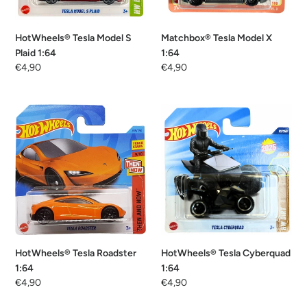
HotWheels® Tesla Model S
Matchbox® Tesla Model X
Plaid 1:64
1:64
Normaler
€4,90
Normaler
€4,90
Preis
Preis
HotWheels®
HotWheels®
Tesla
Tesla
Roadster
Cyberquad
1:64
1:64
HotWheels® Tesla Roadster
HotWheels® Tesla Cyberquad
1:64
1:64
Normaler
€4,90
Normaler
€4,90
Preis
Preis