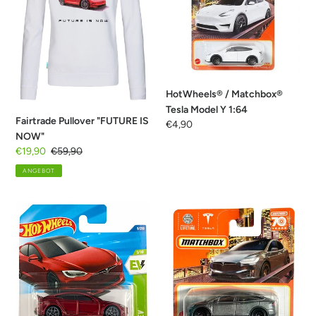
NOW"
Model
g
Y
:
1:64
HotWheels® / Matchbox®
Tesla Model Y 1:64
Fairtrade Pullover "FUTURE IS
Normaler
€4,90
NOW"
Preis
Sonderpreis
€19,90
Normaler
€59,90
Preis
ANGEBOT
HotWheels®
Matchbox®
Tesla
Tesla
Model
Model
S
X
Plaid
1:64
1:64